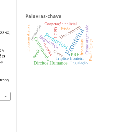
Palavras-chave
Cooperação policial
Integração
Descaminho
Fronteira Afetiva
Crime organizado
Fronteira
Prisão
LGPD
ASSENO,
Fronteiras
Segurança
Contrabando
Foz do Iguaçu
fronteiras
fronteira
Brasil
E A
Crime
PRF
ÕES
Tríplice fronteira
69,
Direitos Humanos
Legislação
dfront/