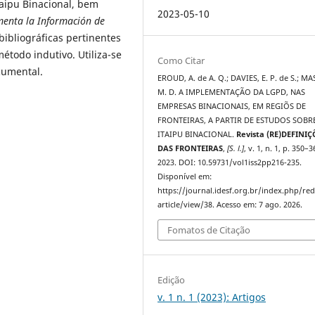
taipu Binacional, bem
2023-05-10
menta la Información de
bibliográficas pertinentes
método indutivo. Utiliza-se
Como Citar
cumental.
EROUD, A. de A. Q.; DAVIES, E. P. de S.; M
M. D. A IMPLEMENTAÇÃO DA LGPD, NAS
EMPRESAS BINACIONAIS, EM REGIÕS DE
FRONTEIRAS, A PARTIR DE ESTUDOS SOBR
ITAIPU BINACIONAL.
Revista (RE)DEFINIÇ
DAS FRONTEIRAS
,
[S. l.]
, v. 1, n. 1, p. 350–3
2023. DOI: 10.59731/vol1iss2pp216-235.
Disponível em:
https://journal.idesf.org.br/index.php/re
article/view/38. Acesso em: 7 ago. 2026.
Fomatos de Citação
Edição
v. 1 n. 1 (2023): Artigos