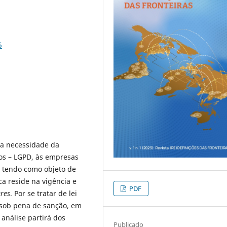
5
 a necessidade da
os – LGPD, às empresas
s, tendo como objeto de
ca reside na vigência e
PDF
eres
. Por se tratar de lei
 sob pena de sanção, em
análise partirá dos
Publicado