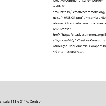
Creative Commons" style="border-
width:0"
src="https://i.creativecommons.org/
nc-sa/4.0/88x31.png" /></a><br />Es
obra está licenciado com uma Licença
rel="license"
href="http://creativecommons.org/l
s/by-nc-sa/4.0/">Creative Commons
Atribuição-NãoComercial-Compartilh
4.0 Internacional</a>.
e, sala 311 e 311A. Centro.