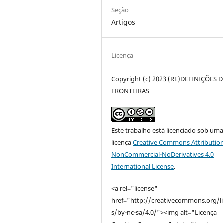
Seção
Artigos
Licença
Copyright (c) 2023 (RE)DEFINIÇÕES 
FRONTEIRAS
Este trabalho está licenciado sob um
licença
Creative Commons Attribution
NonCommercial-NoDerivatives 4.0
International License
.
<a rel="license"
href="http://creativecommons.org/l
s/by-nc-sa/4.0/"><img alt="Licença