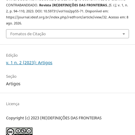
CONTRABANDEADO.
Revista (RE)DEFINIÇÕES DAS FRONTEIRAS
,
[S. l.]
, v. 1, n.
2, p. 94–110, 2023. DOI: 10.59731/vol1iss2pp55-71. Disponível em:
https://journal.idesf.org.br/index.php/redfront/article/view/32. Acesso em: 8
ago. 2026.
Fomatos de Citação
Edição
v. 1 n. 2 (2023): Artigos
Seção
Artigos
Licença
Copyright (c) 2023 (RE)DEFINIÇÕES DAS FRONTEIRAS