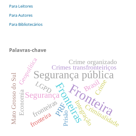
Para Leitores
Para Autores
Para Bibliotecários
Palavras-chave
Geopolítica
Crime organizado
Crimes transfronteiriços
Segurança pública
Mato Grosso do Sul
Brasil
Crime
LGPD
Fronteiras
Fronteira
Economia
Segurança
fronteiras
Integração
PRF
Criminalidade
Prisão
fronteira