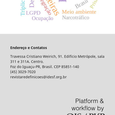
Integração
Prisão
Brasil
Meio ambiente
LGPD
Narcotráfico
Ocupação
Endereço e Contatos
Travessa Cristiano Weirich, 91. Edifício Metrópole, sala
311 e 311A. Centro.
Foz do Iguaçu-PR, Brasil. CEP 85851-140
(45) 3029-7020
revistaredefinicoes@idesf.org.br