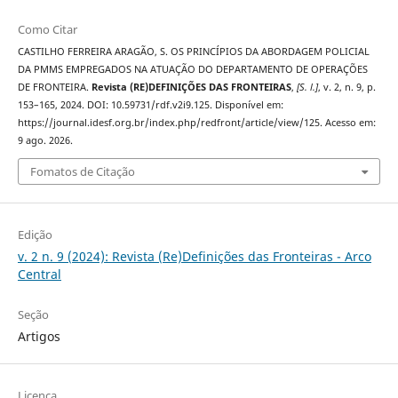
Como Citar
CASTILHO FERREIRA ARAGÃO, S. OS PRINCÍPIOS DA ABORDAGEM POLICIAL
DA PMMS EMPREGADOS NA ATUAÇÃO DO DEPARTAMENTO DE OPERAÇÕES
DE FRONTEIRA.
Revista (RE)DEFINIÇÕES DAS FRONTEIRAS
,
[S. l.]
, v. 2, n. 9, p.
153–165, 2024. DOI: 10.59731/rdf.v2i9.125. Disponível em:
https://journal.idesf.org.br/index.php/redfront/article/view/125. Acesso em:
9 ago. 2026.
Fomatos de Citação
Edição
v. 2 n. 9 (2024): Revista (Re)Definições das Fronteiras - Arco
Central
Seção
Artigos
Licença