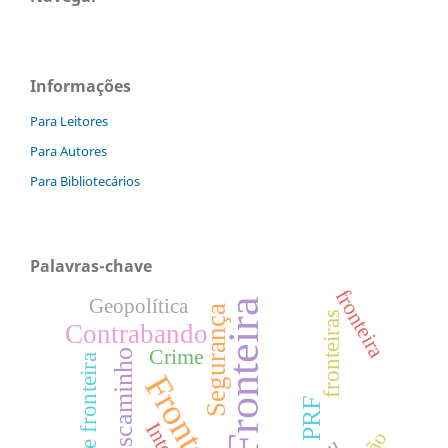
Informações
Para Leitores
Para Autores
Para Bibliotecários
Palavras-chave
fronteira
Geopolítica
Fronteira
Segurança
fronteiras
Contrabando
Crime
Descaminho
Tríplice fronteira
Fronteiras
PRF