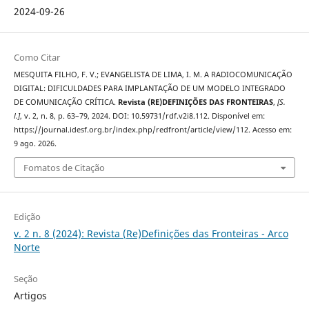
2024-09-26
Como Citar
MESQUITA FILHO, F. V.; EVANGELISTA DE LIMA, I. M. A RADIOCOMUNICAÇÃO
DIGITAL: DIFICULDADES PARA IMPLANTAÇÃO DE UM MODELO INTEGRADO
DE COMUNICAÇÃO CRÍTICA.
Revista (RE)DEFINIÇÕES DAS FRONTEIRAS
,
[S.
l.]
, v. 2, n. 8, p. 63–79, 2024. DOI: 10.59731/rdf.v2i8.112. Disponível em:
https://journal.idesf.org.br/index.php/redfront/article/view/112. Acesso em:
9 ago. 2026.
Fomatos de Citação
Edição
v. 2 n. 8 (2024): Revista (Re)Definições das Fronteiras - Arco
Norte
Seção
Artigos