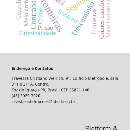
Crimes transfronteiriços
Meio ambiente
Contrabando
Mato Grosso do Sul
Segurança
Geopolítica
Fronteiras
Descaminho
fronteira
Crime
fronteiras
Prisão
Criminalidade
Endereço e Contatos
Travessa Cristiano Weirich, 91. Edifício Metrópole, sala
311 e 311A. Centro.
Foz do Iguaçu-PR, Brasil. CEP 85851-140
(45) 3029-7020
revistaredefinicoes@idesf.org.br