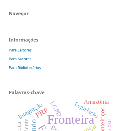
Navegar
Informações
Para Leitores
Para Autores
Para Bibliotecários
Palavras-chave
Amazônia
LGPD
Legislação
Integração
PRF
Fronteira
Brasil