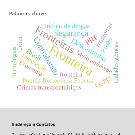
Palavras-chave
fronteiras
Tráfico de drogas
Fronteiras
Segurança
PRF
Contrabando
Crime
Descaminho
Prisão
Fronteira
Cidades gêmeas
Tecnologias
Brasil
Meio ambiente
Integração
Economia
fronteira
LGPD
Polícia Rodoviária Federal
Crimes transfronteiriços
Endereço e Contatos
Travessa Cristiano Weirich, 91. Edifício Metrópole, sala