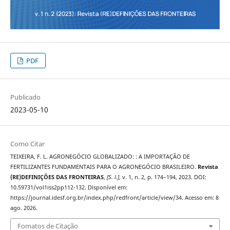
PDF
Publicado
2023-05-10
Como Citar
TEIXEIRA, F. L. AGRONEGÓCIO GLOBALIZADO: : A IMPORTAÇÃO DE
FERTILIZANTES FUNDAMENTAIS PARA O AGRONEGÓCIO BRASILEIRO.
Revista
(RE)DEFINIÇÕES DAS FRONTEIRAS
,
[S. l.]
, v. 1, n. 2, p. 174–194, 2023. DOI:
10.59731/vol1iss2pp112-132. Disponível em:
https://journal.idesf.org.br/index.php/redfront/article/view/34. Acesso em: 8
ago. 2026.
Fomatos de Citação