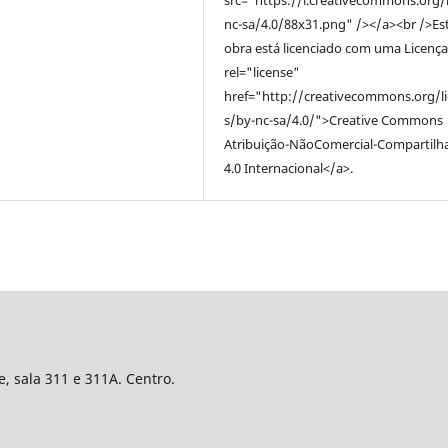
nc-sa/4.0/88x31.png" /></a><br />Es
obra está licenciado com uma Licença
rel="license"
href="http://creativecommons.org/l
s/by-nc-sa/4.0/">Creative Commons
Atribuição-NãoComercial-Compartilh
4.0 Internacional</a>.
e, sala 311 e 311A. Centro.