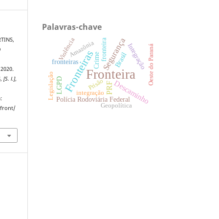
Palavras-chave
Segurança
Violência
TINS,
fronteira
Amazônia
Integração
Oeste do Paraná
O
Fronteiras
Brasil
Crime
fronteiras
2020.
Fronteira
Legislação
S
,
[S. l.]
,
LGPD
Prisão
Descaminho
PRF
integração
:
Polícia Rodoviária Federal
Geopolítica
dfront/