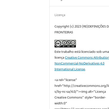
Licença
Copyright (c) 2023 (RE)DEFINIÇÕES 
FRONTEIRAS
Este trabalho está licenciado sob um
licença
Creative Commons Attribution
NonCommercial-NoDerivatives 4.0
International License
.
<a rel="license"
href="http://creativecommons.org/l
s/by-nc-sa/4.0/"><img alt="Licença
Creative Commons" style="border-
width:0"
src="https://i.creativecommons.org/