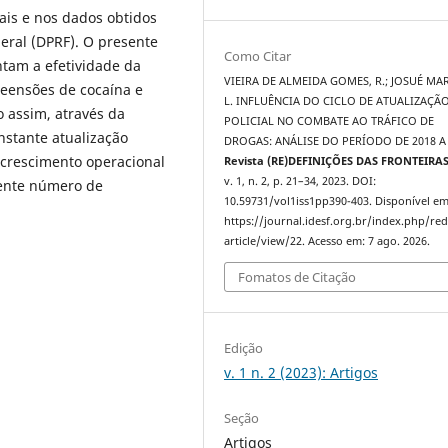
ais e nos dados obtidos
eral (DPRF). O presente
Como Citar
ntam a efetividade da
VIEIRA DE ALMEIDA GOMES, R.; JOSUÉ MAR
reensões de cocaína e
L. INFLUÊNCIA DO CICLO DE ATUALIZAÇÃ
 assim, através da
POLICIAL NO COMBATE AO TRÁFICO DE
onstante atualização
DROGAS: ANÁLISE DO PERÍODO DE 2018 A 
o crescimento operacional
Revista (RE)DEFINIÇÕES DAS FRONTEIRA
v. 1, n. 2, p. 21–34, 2023. DOI:
cente número de
10.59731/vol1iss1pp390-403. Disponível em
https://journal.idesf.org.br/index.php/re
article/view/22. Acesso em: 7 ago. 2026.
Fomatos de Citação
Edição
v. 1 n. 2 (2023): Artigos
Seção
Artigos