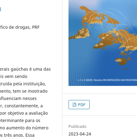
3
áfico de drogas, PRF
derais gaúchas é uma das
ais vem sendo
ruída pela instituição,
mento, tem se mostrado
influenciam nesses
PDF
er, constantemente, a
por objetivo a avaliação
determinante para os
Publicado
l no aumento do número
2023-04-24
 três anos. Essa