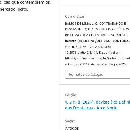
públicas que contemplem os
ercado ilícito.
Como Citar
RAMOS DE LIMA, L. G. CONTRABANDO E
DESCAMINHO: O AUMENTO DOS ILÍCITOS 
ROTA MARÍTIMA DO NORTE E NORDESTE.
Revista (RE)DEFINIÇÕES DAS FRONTEIRA
v. 2, n. 8, p. 98–121, 2024. DOI:
10.59731/rdf.v2i8.114. Disponível em:
https://journal.idesf.org.br/index.php/re
article/view/114. Acesso em: 8 ago. 2026.
Fomatos de Citação
Edição
v. 2 n. 8 (2024): Revista (Re)Defin
das Fronteiras - Arco Norte
Seção
Artigos