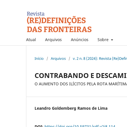
Atual
Arquivos
Anúncios
Sobre
Início
/
Arquivos
/
v. 2 n. 8 (2024): Revista (Re)Def
CONTRABANDO E DESCAM
O AUMENTO DOS ILÍCITOS PELA ROTA MARÍTIM
Leandro Goldemberg Ramos de Lima
DOI:
https://doi.org/10.59731/rdf.v2i8.114