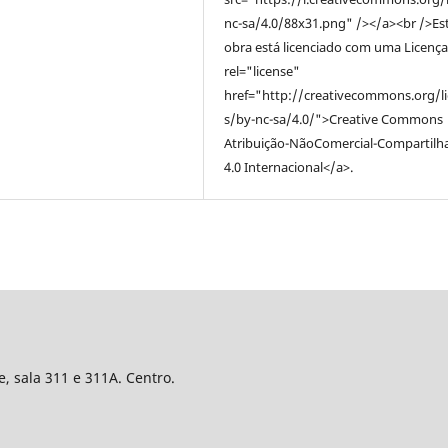
nc-sa/4.0/88x31.png" /></a><br />Es
obra está licenciado com uma Licença
rel="license"
href="http://creativecommons.org/l
s/by-nc-sa/4.0/">Creative Commons
Atribuição-NãoComercial-Compartilh
4.0 Internacional</a>.
e, sala 311 e 311A. Centro.