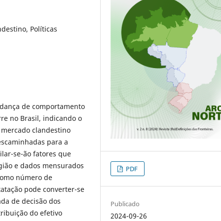
estino, Políticas
udança de comportamento
e no Brasil, indicando o
o mercado clandestino
descaminhadas para a
ilar-se-ão fatores que
região e dados mensurados
PDF
, como número de
atação pode converter-se
da de decisão dos
Publicado
ribuição do efetivo
2024-09-26