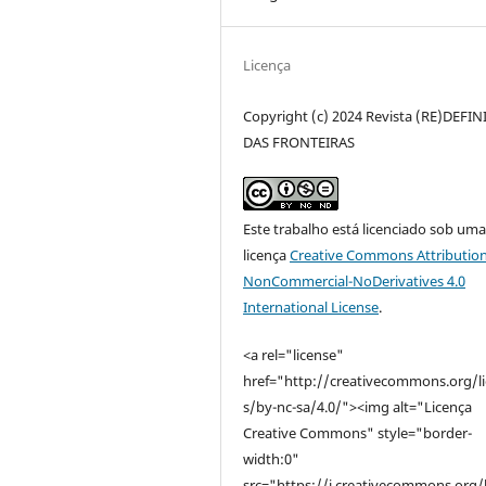
Licença
Copyright (c) 2024 Revista (RE)DEFI
DAS FRONTEIRAS
Este trabalho está licenciado sob um
licença
Creative Commons Attribution
NonCommercial-NoDerivatives 4.0
International License
.
<a rel="license"
href="http://creativecommons.org/l
s/by-nc-sa/4.0/"><img alt="Licença
Creative Commons" style="border-
width:0"
src="https://i.creativecommons.org/