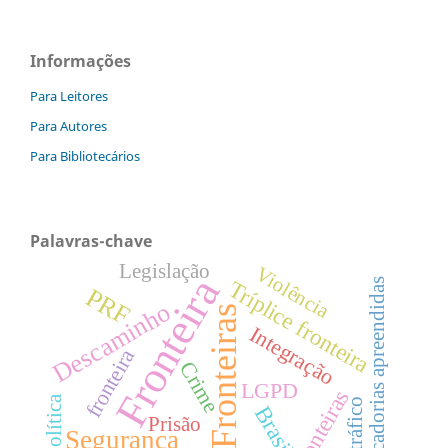
Informações
Para Leitores
Para Autores
Para Bibliotecários
Palavras-chave
Legislação
Violência
Fronteira
Mercadorias apreendidas
Tríplice fronteira
PRF
Descaminho
Fronteiras
Integração
fronteira
Crime
LGPD
fronteiras
Geopolítica
Brasil
Prisão
Segurança