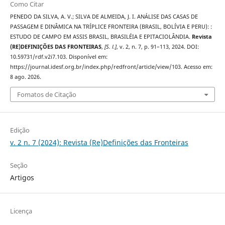
Como Citar
PENEDO DA SILVA, A. V.; SILVA DE ALMEIDA, J. I. ANÁLISE DAS CASAS DE
PASSAGEM E DINÂMICA NA TRÍPLICE FRONTEIRA (BRASIL, BOLÍVIA E PERU): :
ESTUDO DE CAMPO EM ASSIS BRASIL, BRASILÉIA E EPITACIOLÂNDIA.
Revista
(RE)DEFINIÇÕES DAS FRONTEIRAS
,
[S. l.]
, v. 2, n. 7, p. 91–113, 2024. DOI:
10.59731/rdf.v2i7.103. Disponível em:
https://journal.idesf.org.br/index.php/redfront/article/view/103. Acesso em:
8 ago. 2026.
Fomatos de Citação
Edição
v. 2 n. 7 (2024): Revista (Re)Definições das Fronteiras
Seção
Artigos
Licença